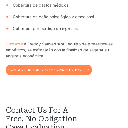
Cobertura de gastos médicos
Schoo
Cobertura de daño psicológico y emocional
Truc
Cobertura por pérdida de ingresos
Wor
Contacte
a
Freddy Saavedra
su equipo de profesionales
Wro
empáticos, se esforzarán con la finalidad de aligerar su
angustia económica.
CONTACT US FOR A FREE CONSULTATION
Contact Us For A
Free, No Obligation
Case Evaluation