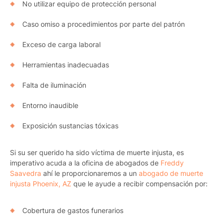
No utilizar equipo de protección personal
Pr
Caso omiso a procedimientos por parte del patrón
Bicyc
Exceso de carga laboral
B
Herramientas inadecuadas
C
Falta de iluminación
Constructi
Entorno inaudible
Government
Exposición sustancias tóxicas
Medical 
Si su ser querido ha sido víctima de muerte injusta, es
Motorcycl
imperativo acuda a
la oficina de abogados de
Freddy
Saavedra
ahí le proporcionaremos a un
abogado de muerte
Pedestri
injusta Phoenix, AZ
que le ayude a recibir compensación por:
Per
Cobertura de gastos funerarios
Premis